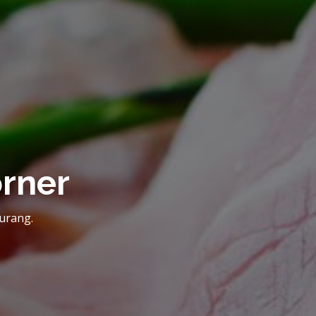
rner
aurang.