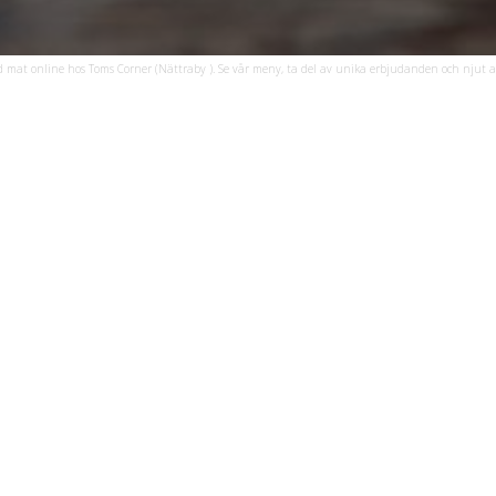
d mat online hos Toms Corner (Nättraby ). Se vår meny, ta del av unika erbjudanden och njut av
Bildgalleri